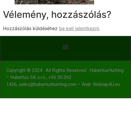
Vélemény, hozzászólás?
Hozzászólás küldéséhez
be kell jelentkezni
.
Copyright © 2024 · All Rights Reserved · HubertusHunting
– Hubertus SK s.r.o.,
+36 30 362
1436
,
sales@hubertushunting.com
– Web:
Weblap4U.eu