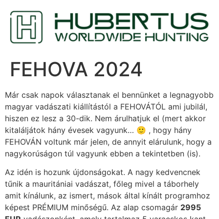
FEHOVA 2024
Már csak napok választanak el bennünket a legnagyobb
magyar vadászati kiállítástól a FEHOVÁTÓL ami jubilál,
hiszen ez lesz a 30-dik. Nem árulhatjuk el (mert akkor
kitaláljátok hány évesek vagyunk… 🙂 , hogy hány
FEHOVÁN voltunk már jelen, de annyit elárulunk, hogy a
nagykorúságon túl vagyunk ebben a tekintetben (is).
Az idén is hozunk újdonságokat. A nagy kedvencnek
tűnik a mauritániai vadászat, főleg mivel a táborhely
amit kínálunk, az ismert, mások által kínált programhoz
képest PRÉMIUM minőségű. Az alap csomagár
2995