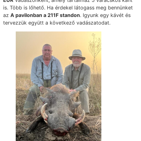
EUR
vadászonként, amely tartalmaz 5 varacskos kant
is. Több is lőhető. Ha érdekel látogass meg bennünket
az
A pavilonban a 211F standon
. Igyunk egy kávét és
tervezzük együtt a következő vadászatodat.