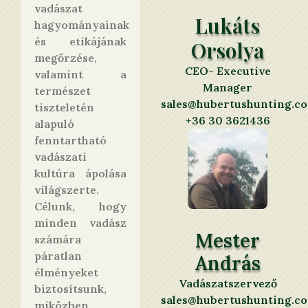
vadászat
Lukáts
hagyományainak
és etikájának
Orsolya
megőrzése,
CEO- Executive
valamint a
Manager
természet
sales@hubertushunting.c
tiszteletén
+36 30 3621436
alapuló
fenntartható
vadászati
kultúra ápolása
világszerte.
Célunk, hogy
minden vadász
Mester
számára
páratlan
András
élményeket
Vadászatszervező
biztosítsunk,
sales@hubertushunting.c
miközben