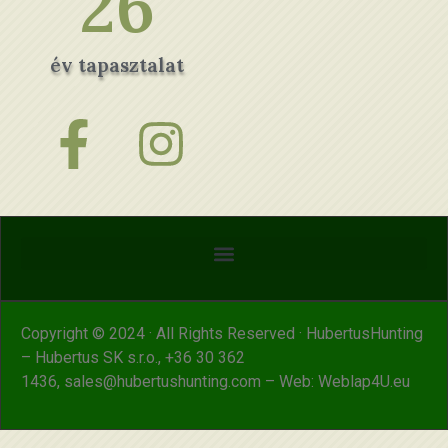
26
év tapasztalat
Copyright © 2024 · All Rights Reserved · HubertusHunting
– Hubertus SK s.r.o.,
+36 30 362
1436
,
sales@hubertushunting.com
– Web:
Weblap4U.eu