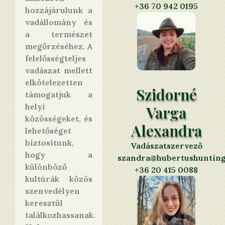
+36 70 942 0195
hozzájárulunk a
vadállomány és
a természet
megőrzéséhez. A
felelősségteljes
vadászat mellett
elkötelezetten
Szidorné
támogatjuk a
helyi
Varga
közösségeket, és
Alexandra
lehetőséget
biztosítunk,
Vadászatszervező
hogy a
szandra@hubertushuntin
különböző
+36 20 415 0088
kultúrák közös
szenvedélyen
keresztül
találkozhassanak.