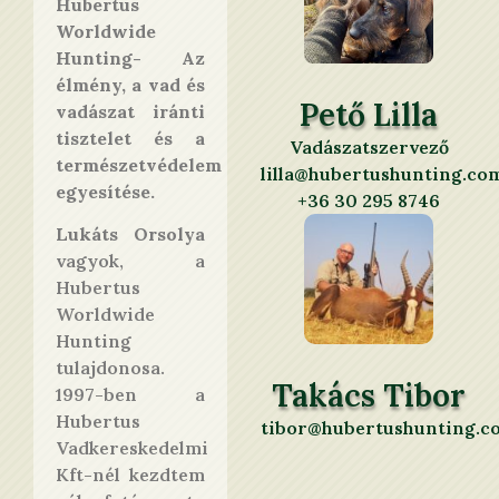
Hubertus
Worldwide
Hunting- Az
élmény, a vad és
Pető Lilla
vadászat iránti
tisztelet és a
Vadászatszervező
természetvédelem
lilla@hubertushunting.co
egyesítése.
+36 30 295 8746
Lukáts Orsolya
vagyok, a
Hubertus
Worldwide
Hunting
tulajdonosa.
Takács Tibor
1997-ben a
Hubertus
tibor@hubertushunting.c
Vadkereskedelmi
Kft-nél kezdtem