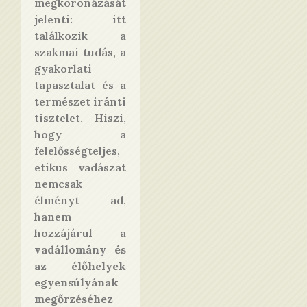
megkoronázását
jelenti: itt
találkozik a
szakmai tudás, a
gyakorlati
tapasztalat és a
természet iránti
tisztelet. Hiszi,
hogy a
felelősségteljes,
etikus vadászat
nemcsak
élményt ad,
hanem
hozzájárul a
vadállomány és
az élőhelyek
egyensúlyának
megőrzéséhez