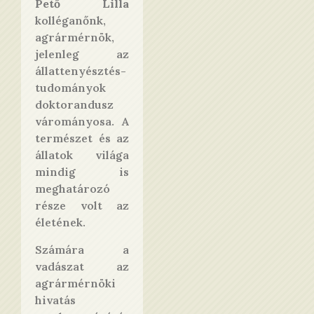
Pető Lilla
kolléganőnk,
agrármérnök,
jelenleg az
állattenyésztés-
tudományok
doktorandusz
várományosa. A
természet és az
állatok világa
mindig is
meghatározó
része volt az
életének.
Számára a
vadászat az
agrármérnöki
hivatás