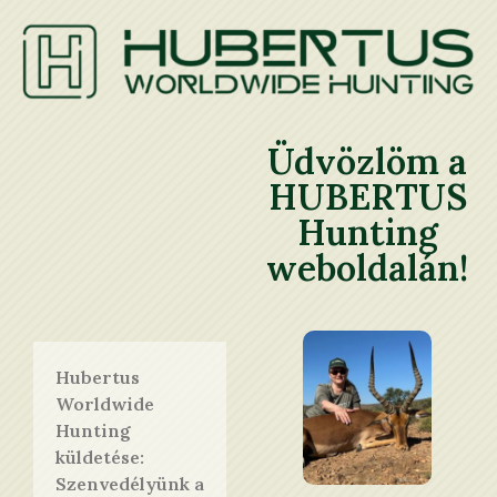
Üdvözlöm a
HUBERTUS
Hunting
weboldalán!
Hubertus
Worldwide
Hunting
küldetése:
Szenvedélyünk a