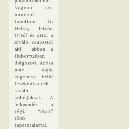
pályafutásomat.
Nagyon sok
mindent
tanultam Dr.
Heltay István
Úrtól és attól a
kiváló csapattól
aki abban a
Hubertusban
dolgozott. Azóta
már saját
cégemen belül
tevékenykedek
kiváló
kollégákkal. A
lelkesedés a
régi, “picit”
több
tapasztalattal.