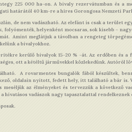
ntegy 225 000 ha-on. A bivaly rezervátumban és a mel
ugati határától 40 km-re a híres Gorongosa Nemzeti Park
lán, de nem vadászható. Az elefánt is csak a terület egy
etek, folyómenték, helyenként mocsaras, sok kisebb – nag
mát. Amint meglátjuk a távolban a rengeteg törpegémet 
kelünk a bivalyokhoz.
ítékre kerülő bivalyok 15-20 % -át. Az erdőben és a fü
kséges, ott a kétéltű járművekkel közlekedünk. Autóról 
lálható. A rovarmentes bungalók fából készültek, ben
kező, oldalain nyitott, fedett hely, itt található a bár i
 és meséljük az élményeket és tervezzük a következő v
 a hivatásos vadászok nagy tapasztalattal rendelkeznek 
aposak.