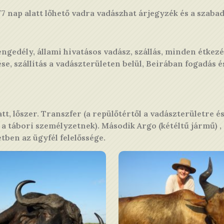
nap alatt lőhető vadra vadászhat árjegyzék és a szabad 
rengedély, állami hivatásos vadász, szállás, minden étkezés
e, szállítás a vadászterületen belül, Beirában fogadás é
t, lőszer. Transzfer (a repülőtértől a vadászterületre és 
, a tábori személyzetnek). Második Argo (kétéltű jármű) , 
ben az ügyfél felelőssége.