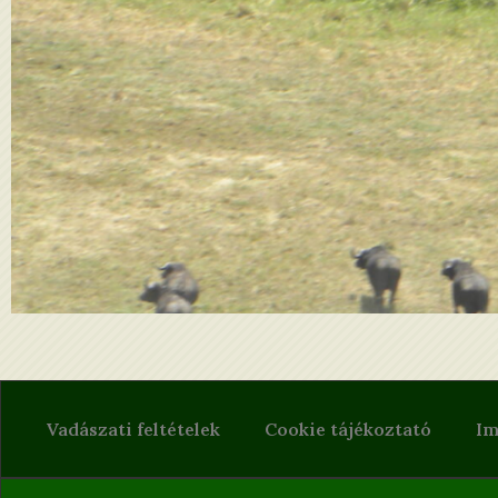
Vadásszon
Vadászati feltételek
Cookie tájékoztató
Im
Amennyiben a Mozambiki vadászati csomagok ér