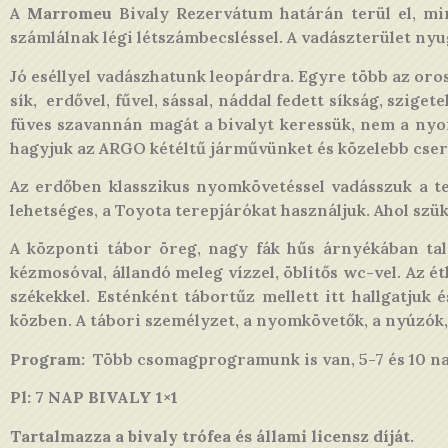
A
Marromeu
Bivaly Rezervátum határán terül el, mi
számlálnak légi létszámbecsléssel. A vadászterület ny
Jó eséllyel vadászhatunk leopárdra. Egyre több az orosz
sík, erdővel, fűvel, sással, náddal fedett síkság, szig
füves szavannán magát a bivalyt keressük, nem a nyo
hagyjuk az ARGO kétéltű járművünket és közelebb cser
Az erdőben klasszikus nyomkövetéssel vadásszuk a ter
lehetséges, a Toyota terepjárókat használjuk. Ahol szü
A központi tábor öreg, nagy fák hűs árnyékában ta
kézmosóval, állandó meleg vízzel, öblítős wc-vel. Az ét
székekkel. Esténként tábortűz mellett itt hallgatjuk
közben. A tábori személyzet, a nyomkövetők, a nyúzók,
Program:
Több csomagprogramunk is van, 5-7 és 10 n
Pl: 7 NAP BIVALY 1×1
Tartalmazza a bivaly trófea és állami licensz díját.