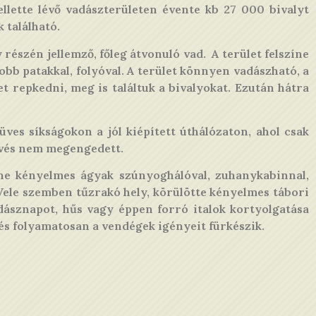
lette lévő vadászterületen évente kb 27 000 bivalyt
 található.
 részén jellemző, főleg átvonuló vad. A terület felszíne
yobb patakkal, folyóval. A terület könnyen vadászható, a
repkedni, meg is találtuk a bivalyokat. Ezután hátra
ves síkságokon a jól kiépített úthálózaton, ahol csak
lövés nem megengedett.
ne kényelmes ágyak szúnyoghálóval, zuhanykabinnal,
s. Vele szemben tűzrakó hely, körülötte kényelmes tábori
adásznapot, hűs vagy éppen forró italok kortyolgatása
és folyamatosan a vendégek igényeit fürkészik.