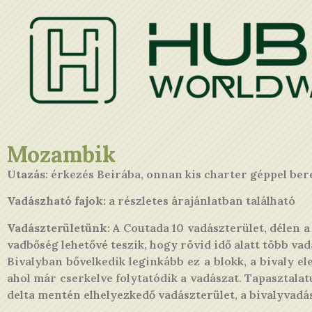
Mozambik
Utazás
: érkezés Beirába, onnan kis charter géppel ber
Vadászható fajok:
a részletes árajánlatban található
Vadászterületünk
: A Coutada 10 vadászterület, délen 
vadbőség lehetővé teszik, hogy rövid idő alatt több vad
Bivalyban bővelkedik leginkább ez a blokk, a bivaly 
ahol már cserkelve folytatódik a vadászat. Tapasztala
delta mentén elhelyezkedő vadászterület, a bivalyvad