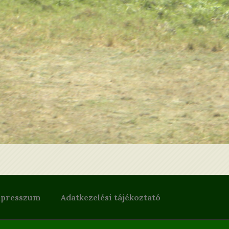
 velünk Ön is Mozambikba
presszum
Adatkezelési tájékoztató
deklik, vegye fel velünk a kapcsolatot, hogy személy