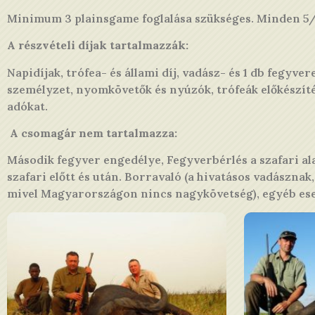
Minimum 3 plainsgame foglalása szükséges. Minden 5/7 
A részvételi díjak tartalmazzák:
Napidíjak, trófea- és állami díj, vadász- és 1 db fegyve
személyzet, nyomkövetők és nyúzók, trófeák előkészítés
adókat.
A csomagár nem tartalmazza:
Második fegyver engedélye, Fegyverbérlés a szafari alat
szafari előtt és után. Borravaló (a hivatásos vadásznak
mivel Magyarországon nincs nagykövetség), egyéb eset