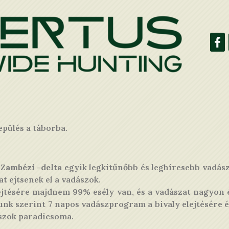
epülés a táborba.
a
Zambézi -delta
egyik legkitűnőbb és leghíresebb vadászt
at ejtsenek el a vadászok.
elejtésére majdnem 99% esély van, és a vadászat nagyo
tunk szerint 7 napos vadászprogram a bivaly elejtésére 
ászok paradicsoma.