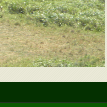
n!!
re szóló ajánlattal élhessünk!