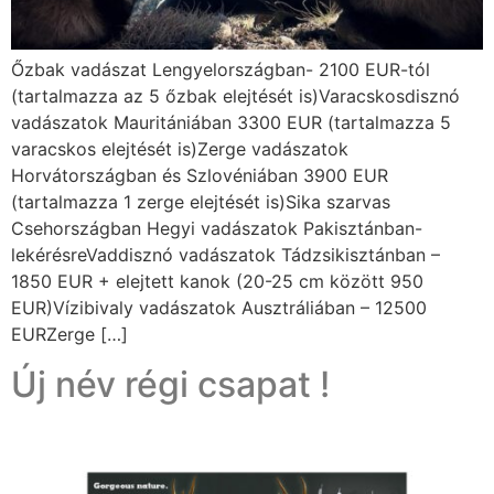
Őzbak vadászat Lengyelországban- 2100 EUR-tól
(tartalmazza az 5 őzbak elejtését is)Varacskosdisznó
vadászatok Mauritániában 3300 EUR (tartalmazza 5
varacskos elejtését is)Zerge vadászatok
Horvátországban és Szlovéniában 3900 EUR
(tartalmazza 1 zerge elejtését is)Sika szarvas
Csehországban Hegyi vadászatok Pakisztánban-
lekérésreVaddisznó vadászatok Tádzsikisztánban –
1850 EUR + elejtett kanok (20-25 cm között 950
EUR)Vízibivaly vadászatok Ausztráliában – 12500
EURZerge […]
Új név régi csapat !