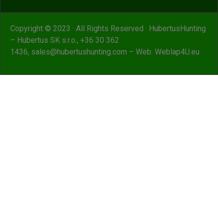
Copyright © 2023 · All Rights Reserved · HubertusHunting
– Hubertus SK s.r.o.,
+36 30 362
1436
,
sales@hubertushunting.com
– Web:
Weblap4U.eu