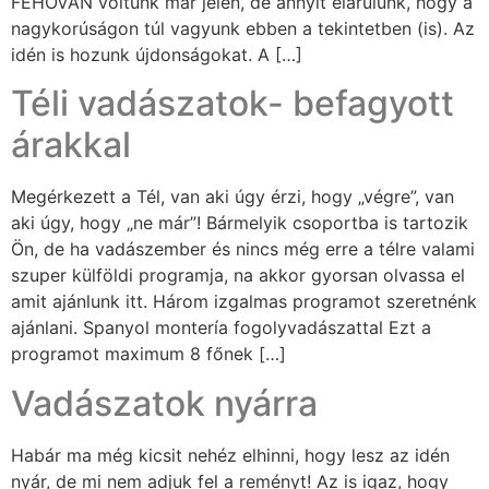
FEHOVÁN voltunk már jelen, de annyit elárulunk, hogy a
nagykorúságon túl vagyunk ebben a tekintetben (is). Az
idén is hozunk újdonságokat. A […]
Téli vadászatok- befagyott
árakkal
Megérkezett a Tél, van aki úgy érzi, hogy „végre”, van
aki úgy, hogy „ne már”! Bármelyik csoportba is tartozik
Ön, de ha vadászember és nincs még erre a télre valami
szuper külföldi programja, na akkor gyorsan olvassa el
amit ajánlunk itt. Három izgalmas programot szeretnénk
ajánlani. Spanyol montería fogolyvadászattal Ezt a
programot maximum 8 főnek […]
Vadászatok nyárra
Habár ma még kicsit nehéz elhinni, hogy lesz az idén
nyár, de mi nem adjuk fel a reményt! Az is igaz, hogy