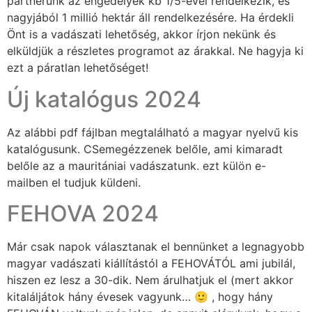
partnerünk az engedélyek kb 1/5-ével rendelkezik, és
nagyjából 1 millió hektár áll rendelkezésére. Ha érdekli
Önt is a vadászati lehetőség, akkor írjon nekünk és
elküldjük a részletes programot az árakkal. Ne hagyja ki
ezt a páratlan lehetőséget!
Új katalógus 2024
Az alábbi pdf fájlban megtalálható a magyar nyelvű kis
katalógusunk. CSemegézzenek belőle, ami kimaradt
belőle az a mauritániai vadászatunk. ezt külön e-
mailben el tudjuk küldeni.
FEHOVA 2024
Már csak napok választanak el bennünket a legnagyobb
magyar vadászati kiállítástól a FEHOVÁTÓL ami jubilál,
hiszen ez lesz a 30-dik. Nem árulhatjuk el (mert akkor
kitaláljátok hány évesek vagyunk… 🙂 , hogy hány